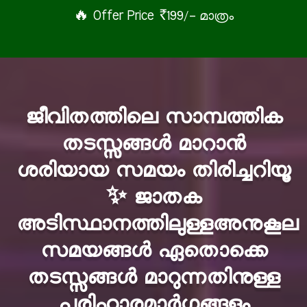
🔥 Offer Price ₹199/- മാത്രം
ജീവിതത്തിലെ സാമ്പത്തിക
തടസ്സങ്ങൾ മാറാൻ
ശരിയായ സമയം തിരിച്ചറിയൂ
✨ ജാതക
അടിസ്ഥാനത്തിലുള്ളഅനുകൂല
സമയങ്ങൾ ഏതൊക്കെ
തടസ്സങ്ങൾ മാറുന്നതിനുള്ള
പരിഹാരമാർഗങ്ങളും