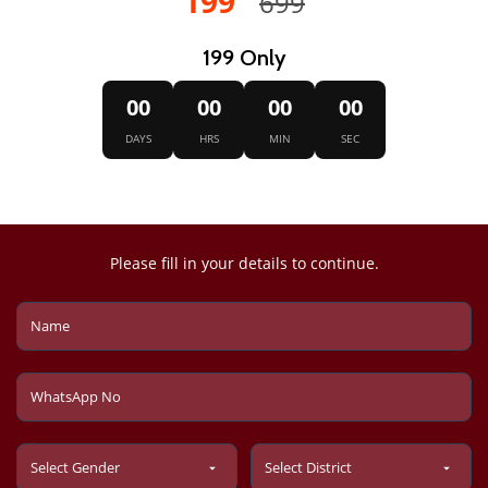
199
699
199 Only
00
00
00
00
DAYS
HRS
MIN
SEC
Please fill in your details to continue.