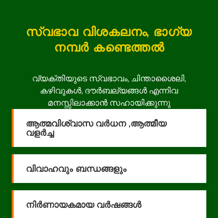
സ്വഭാവ വിശകലനം, ഭാഗ്യ
നമ്പർ കണ്ടെത്തൽ
വ്യക്തിയുടെ സ്വഭാവം, ചിന്താശൈലി,
കഴിവുകൾ, ദൗർബല്യങ്ങൾ എന്നിവ
മനസ്സിലാക്കാൻ സഹായിക്കുന്നു
ആത്മവിശ്വാസ വർധന ,ആത്മീയ
വളർച്ച
വിവാഹവും ബന്ധങ്ങളും
നിര്‍ണായകമായ വര്‍ഷങ്ങള്‍