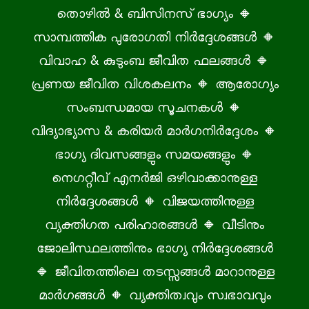
തൊഴിൽ & ബിസിനസ് ഭാഗ്യം 🔸
സാമ്പത്തിക പുരോഗതി നിർദ്ദേശങ്ങൾ 🔸
വിവാഹ & കുടുംബ ജീവിത ഫലങ്ങൾ 🔸
പ്രണയ ജീവിത വിശകലനം 🔸 ആരോഗ്യം
സംബന്ധമായ സൂചനകൾ 🔸
വിദ്യാഭ്യാസ & കരിയർ മാർഗനിർദ്ദേശം 🔸
ഭാഗ്യ ദിവസങ്ങളും സമയങ്ങളും 🔸
നെഗറ്റീവ് എനർജി ഒഴിവാക്കാനുള്ള
നിർദ്ദേശങ്ങൾ 🔸 വിജയത്തിനുള്ള
വ്യക്തിഗത പരിഹാരങ്ങൾ 🔸 വീടിനും
ജോലിസ്ഥലത്തിനും ഭാഗ്യ നിർദ്ദേശങ്ങൾ
🔸 ജീവിതത്തിലെ തടസ്സങ്ങൾ മാറാനുള്ള
മാർഗങ്ങൾ 🔸 വ്യക്തിത്വവും സ്വഭാവവും