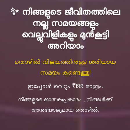
✨ നിങ്ങളുടെ ജീവിതത്തിലെ
നല്ല സമയങ്ങളും
വെല്ലുവിളികളും മുൻകൂട്ടി
അറിയാം
തൊഴിൽ വിജയത്തിനുള്ള ശരിയായ
സമയം കണ്ടെത്തൂ!
ഇപ്പോൾ വെറും ₹199 മാത്രം.
നിങ്ങളുടെ ജാതകപ്രകാരം , നിങ്ങള്‍ക്ക്
അനുയോജ്യമായ തൊഴില്‍.