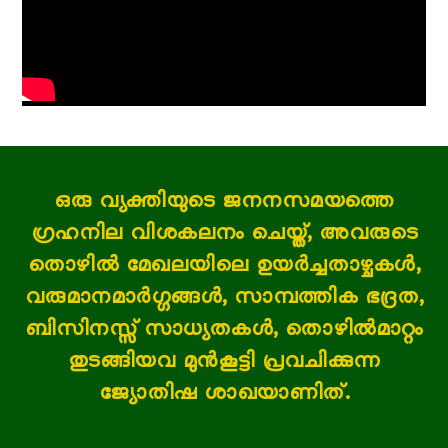
ഒരു വ്യക്തിയുടെ ജനനസമയത്തെ
ഗ്രഹനില വിശകലനം ചെയ്ത്, അവരുടെ
തൊഴിൽ മേഖലയിലെ ഉയർച്ചതാഴ്ചകൾ,
വരുമാനമാർഗ്ഗങ്ങൾ, സാമ്പത്തിക ഭദ്രത,
ബിസിനസ്സ് സാധ്യതകൾ, തൊഴിൽമാറ്റം
തുടങ്ങിയവ മുൻകൂട്ടി പ്രവചിക്കുന്ന
ജ്യോതിഷ ശാഖയാണിത്.