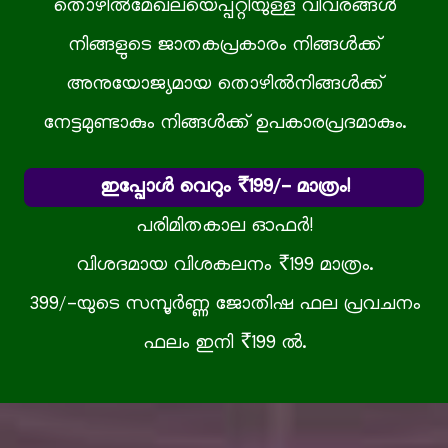
തൊഴില്‍മേഖലയെപ്പറ്റിയുള്ള വിവരങ്ങള്‍
നിങ്ങളുടെ ജാതകപ്രകാരം നിങ്ങള്‍ക്ക്
അനുയോജ്യമായ തൊഴില്‍നിങ്ങൾക്ക്
നേട്ടമുണ്ടാകും നിങ്ങൾക്ക് ഉപകാരപ്രദമാകും.
ഇപ്പോൾ വെറും ₹199/- മാത്രം!
പരിമിതകാല ഓഫർ!
വിശദമായ വിശകലനം ₹199 മാത്രം.
399/-യുടെ സമ്പൂർണ്ണ ജോതിഷ ഫല പ്രവചനം
ഫലം ഇനി ₹199 ൽ.