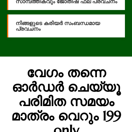
സാമ്പത്തികവും ജോതിഷ ഫല പ്രവചനം
നിങ്ങളുടെ കരിയര്‍ സംബന്ധമായ
പ്രവചനം
വേഗം തന്നെ
ഓർഡർ ചെയ്യൂ
പരിമിത സമയം
മാത്രം വെറും 199
only