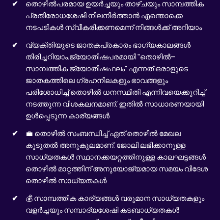
തൊഴില്‍പരമായ ഉയര്‍ച്ചയും താഴ്ച‌യും സാമ്പത്തിക
പ്രതിരോധശേഷി നിലനിർത്താൻ എന്തൊക്കെ
നടപടികൾ സ്വീകരിക്കണമെന്ന് നിങ്ങൾക്ക് അറിയാം
വ്യക്തിയുടെ ജാതകപ്രകാരം ഭാഗ്യകാലങ്ങൾ
തിരിച്ചറിയാം.ജ്യോതിഷപരമായി "തൊഴിൽ–
സാമ്പത്തിക ജ്യോതിഷഫലം" എന്നത് ഒരാളുടെ
ജാതകത്തിലെ ഗ്രഹനിലകളും ഭാവങ്ങളും
പരിശോധിച്ച് തൊഴിൽ ധനസ്ഥിതി എന്നിവയെക്കുറിച്ച്
നടത്തുന്ന വിശകലനമാണ്. ഇതിൽ സാധാരണയായി
ഉൾപ്പെടുന്ന കാര്യങ്ങൾ
💼 തൊഴിൽ സംബന്ധിച്ച് ഏത് തൊഴിൽ മേഖല
കൂടുതൽ അനുകൂലമാണ്. ജോലി ലഭിക്കാനുള്ള
സാധ്യതകൾ സ്ഥാനക്കയറ്റത്തിനുള്ള കാലഘട്ടങ്ങൾ
തൊഴിൽ മാറ്റത്തിന് അനുയോജ്യമായ സമയം വിദേശ
തൊഴിൽ സാധ്യതകൾ
💰 സാമ്പത്തിക കാര്യങ്ങൾ വരുമാന സാധ്യതകളും
വളർച്ചയും സമ്പാദ്യശേഷി കടബാധ്യതകൾ