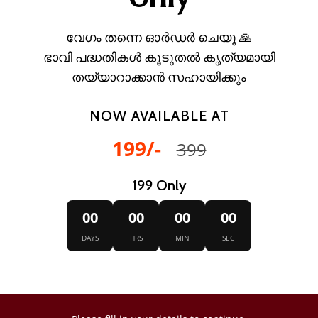
വേഗം തന്നെ ഓർഡർ ചെയൂ 🙏
ഭാവി പദ്ധതികൾ കൂടുതൽ കൃത്യമായി
തയ്യാറാക്കാൻ സഹായിക്കും
NOW AVAILABLE AT
199/-
399
199 Only
00
00
00
00
DAYS
HRS
MIN
SEC